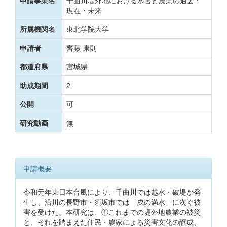
申請事業名
千曲川堤外地における水害と農業の過去・
現在・未来
所属機関名
東北学院大学
申請者
齊藤 康則
都道府県
宮城県
助成期間
2
公開
可
研究動画
無
申請概要
令和元年東日本台風により、千曲川では越水・破堤が発
生し、沿川の長野市・須坂市では「戌の満水」に次ぐ被
害を受けた。本研究は、①これまでの堤外地農業の被災
と、それを踏まえた住民・農家による災害文化の醸成、