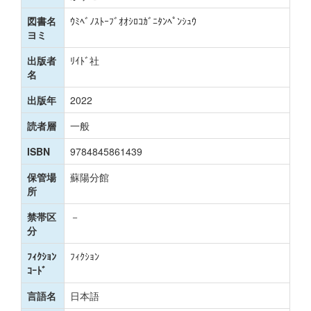
図書名
ｳﾐﾍﾞﾉｽﾄｰﾌﾞｵｵｼﾛｺｶﾞﾆﾀﾝﾍﾟﾝｼｭｳ
ヨミ
出版者
ﾘｲﾄﾞ社
名
出版年
2022
読者層
一般
ISBN
9784845861439
保管場
蘇陽分館
所
禁帯区
－
分
ﾌｨｸｼｮﾝ
ﾌｨｸｼｮﾝ
ｺｰﾄﾞ
言語名
日本語